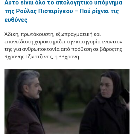
Αυτό είναι όλο το απολογητικό υπόμνημα
της Ρούλας Πισπιρίγκου – Πού ρίχνει τις
ευθύνες
Άδικη, πρωτάκουστη, εξωπραγματική και
επονείδιστη χαρακτηρίζει την κατηγορία εναντιον
της για ανθρωποκτονία από πρόθεση σε βάροςτης
9χρονης Τζωρτζίνας, η 33χρονη