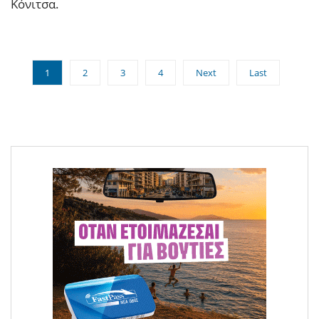
Κόνιτσα.
1
2
3
4
Next
Last