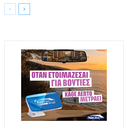
Μεγάλη φωτιά στο Κομπότι Άρτας