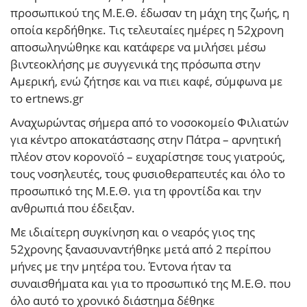
προσωπικού της Μ.Ε.Θ. έδωσαν τη μάχη της ζωής, η
οποία κερδήθηκε. Τις τελευταίες ημέρες η 52χρονη
αποσωληνώθηκε και κατάφερε να μιλήσει μέσω
βιντεοκλήσης με συγγενικά της πρόσωπα στην
Αμερική, ενώ ζήτησε και να πιει καφέ, σύμφωνα με
το ertnews.gr
Αναχωρώντας σήμερα από το νοσοκομείο Φιλιατών
για κέντρο αποκατάστασης στην Πάτρα – αρνητική
πλέον στον κορονοϊό – ευχαρίστησε τους γιατρούς,
τους νοσηλευτές, τους φυσιοθεραπευτές και όλο το
προσωπικό της Μ.Ε.Θ. για τη φροντίδα και την
ανθρωπιά που έδειξαν.
Με ιδιαίτερη συγκίνηση και ο νεαρός γιος της
52χρονης ξανασυναντήθηκε μετά από 2 περίπου
μήνες με την μητέρα του. Έντονα ήταν τα
συναισθήματα και για το προσωπικό της Μ.Ε.Θ. που
όλο αυτό το χρονικό διάστημα δέθηκε