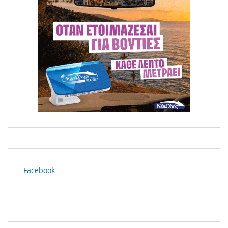
Μεγάλη φωτιά στο Κομπότι Άρτας
Facebook
Γιάννενα: Συνελήφθησαν δύο ανήλικοι για υπόθεση
ληστείας