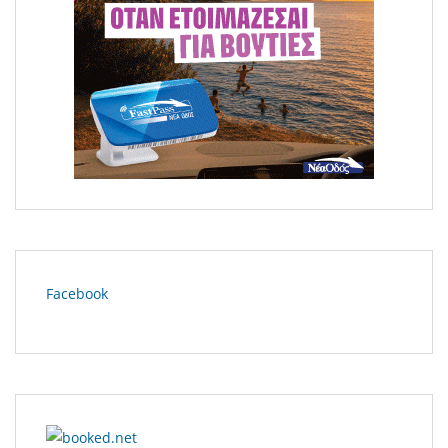
Μεγάλη φωτιά στο Κομπότι Άρτας
Facebook
Ο Βασίλης Χαραλαμπόπουλος στον «Υπηρέτη δύο
Αφεντάδων» – Τρίτη 7 Ιουλίου στα Ιωάννινα!