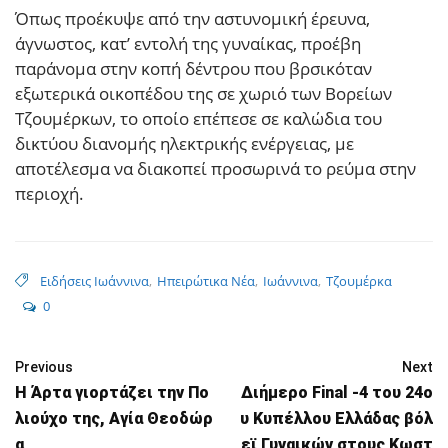
Όπως προέκυψε από την αστυνομική έρευνα,
άγνωστος, κατ’ εντολή της γυναίκας, προέβη
παράνομα στην κοπή δέντρου που βρσικόταν
εξωτερικά οικοπέδου της σε χωριό των Βορείων
Τζουμέρκων, το οποίο επέπεσε σε καλώδια του
δικτύου διανομής ηλεκτρικής ενέργειας, με
αποτέλεσμα να διακοπεί προσωρινά το ρεύμα στην
περιοχή.
Ειδήσεις Ιωάννινα
,
Ηπειρώτικα Νέα
,
Ιωάννινα
,
Τζουμέρκα
0
Previous
Next
Η Άρτα γιορτάζει την Πο
Διήμερο Final -4 του 24ο
λιούχο της, Αγία Θεοδώρ
υ Κυπέλλου Ελλάδας βόλ
α
εϊ Γυναικών στους Κωστ