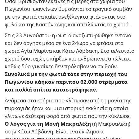
Όσοι βρίσκονταν εκείνες τις μέρες στα χωριά του
Πωγωνίου Ιωαννίνων θυμούνται το τραγικό συμβάν
με την φωτιά να καίει ανεξέλεγκτα φτάνοντας στο
φυλάκιο της Καστάνιανης και απειλώντας το χωριό.
Στις 23 Αυγούστου η φωτιά αναζωπυρώθηκε έντονα
και δεν άργησε μέσα σε ένα 24ωρο να φτάσει στα
χωριά Αγία Μαρίνα και Κάτω Λάβδανη. Στο τελευταίο
χωριό δυστυχώς υπήρξαν και ανθρώπινες απώλειες
καθώς δύο γυναίκες δεν πρόλαβαν να σωθούν.
Συνολικά με την φωτιά τότε στην περιοχή του
Πωγωνίου κάηκαν περίπου 62.000 στρέμματα
και πολλά σπίτια καταστράφηκαν.
Ανάμεσα στα κτήρια που γλίτωσαν από τη μανία της
πυρκαγιάς ήταν και μια ιστορική εκκλησία η οποία
γλίτωνε δεύτερη φορά από φωτιά που την κύκλωσε.
Ο λόγος για τη Μονή Μακραλέξη
(ή Μακρυαλέξη)
στην Κάτω Λάβδανη. Είναι ένα εκκλησάκι