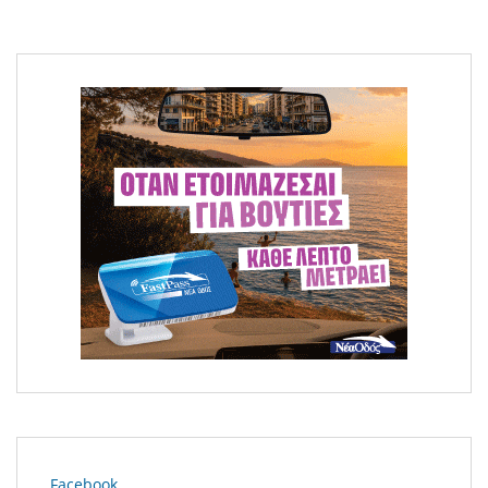
Πέθανε σε ηλικία 70 ετών ο υφυπουργός
Περιβάλλοντος Νίκος Ταγαράς
Facebook