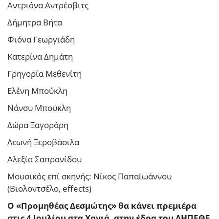
Αντριάνα Αντρέοβιτς
Δήμητρα Βήτα
Φιόνα Γεωργιάδη
Κατερίνα Δημάτη
Γρηγορία Μεθενίτη
Ελένη Μπούκλη
Νάνσυ Μπούκλη
Δώρα Ξαγοράρη
Λεωνή Ξεροβάσιλα
Αλεξία Σαπρανίδου
Μουσικός επί σκηνής: Νίκος Παπαϊωάννου
(Βιολοντσέλο, effects)
Ο «Προμηθέας Δεσμώτης» θα κάνει πρεμιέρα
στις 4 Ιουλίου στα Χανιά, στην έδρα του ΔΗΠΕΘΕ