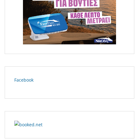
Μεγάλη φωτιά στο Κομπότι Άρτας
Facebook
Ο Βασίλης Χαραλαμπόπουλος στον «Υπηρέτη δύο
Αφεντάδων» – Τρίτη 7 Ιουλίου στα Ιωάννινα!