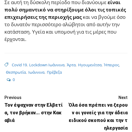
Σε αυτή τη δύσκολη περίοδο που διανύουμε
είναι
πολύ σημαντικό να στηρίξουμε όλοι τις τοπικές
επιχειρήσεις της περιοχής μας
και να βγούμε όσο
το δυνατόν περισσότερο αλώβητοι από αυτήν την
κατάσταση. Υγεία και υπομονή για τις μέρες που
έρχονται.
Covid 19
,
Lockdown Ιωάννινα
,
Άρτα
,
Ηγουμενίτσα
,
Ήπειρος
,
Θεσπρωτία
,
Ιωάννινα
,
Πρέβεζα
0
Previous
Next
Τον έψαχναν στην Ελβετί
Όλα όσα πρέπει να ξερου
α, τον βρήκαν... στην Κακ
ν οι γονείς για την άδεια
αβιά
ειδικού σκοπού και την τ
ηλεργασία