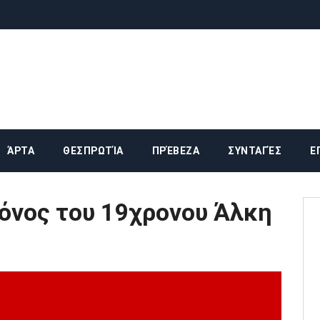
ΆΡΤΑ
ΘΕΣΠΡΩΤΊΑ
ΠΡΈΒΕΖΑ
ΣΥΝΤΑΓΈΣ
Ε
όνος του 19χρονου Άλκη