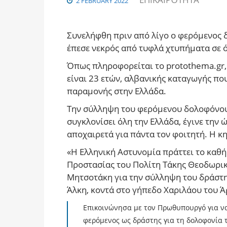
2 FEBRUARY 2022
Συνελήφθη πριν από λίγο ο φερόμενος
έπεσε νεκρός από τυφλά χτυπήματα σε ό
Όπως πληροφορείται το protothema.gr
είναι 23 ετών, αλβανικής καταγωγής πο
παραμονής στην Ελλάδα.
Την σύλληψη του φερόμενου δολοφόνου 
συγκλονίσει όλη την Ελλάδα, έγινε την
αποχαιρετά για πάντα τον φοιτητή. Η κη
«Η Ελληνική Αστυνομία πράττει το καθή
Προστασίας του Πολίτη Τάκης Θεοδωρι
Μητσοτάκη για την σύλληψη του δράστ
Άλκη, κοντά στο γήπεδο Χαριλάου του 
Επικοινώνησα με τον Πρωθυπουργό για να
φερόμενος ως δράστης για τη δολοφονία 