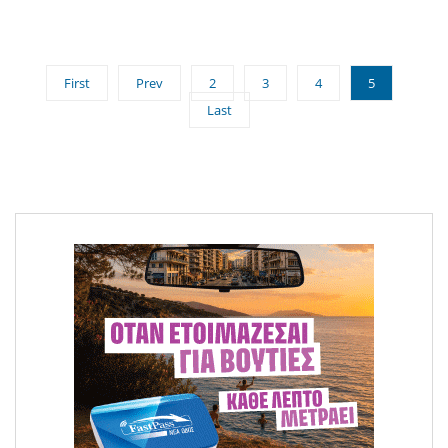
First
Prev
2
3
4
5
Last