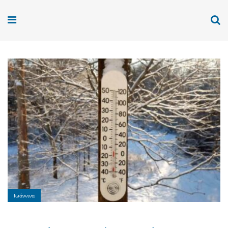
Ιωάννινα