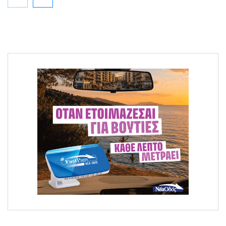
Μεγάλη φωτιά στο Κομπότι Άρτας