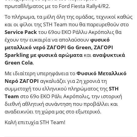
πρωταθλήματος
με το Ford Fiesta Rally4/R2.
Το πλήρωμα, τα μέλη όλη της ομάδας, τεχνικοί καθώς
και οι φίλοι της STH Team που θα παρευρεθούν στο
Service Pack
του 69ου ΕΚΟ Ράλλυ Ακρόπολις θα
έχουν την ευκαιρία να απολαύσουν
φυσικό
μεταλλικό νερό ΖΑΓΟΡΙ Go Green, ΖΑΓΟΡΙ
Sparkling με φυσικά αρώματα
και
αναψυκτικά
Green Cola
.
Με ιδιαίτερη υπερηφάνεια το
Φυσικό Μεταλλικό
Νερό
ΖΑΓΟΡΙ
αγκαλιάζει για 2η χρονιά τη
συμμετοχή του ελληνικού πληρώματος της
STH
Team
στο 69ο ΕΚΟ Ράλι Ακρόπολις, την ιστορική
διεθνή αθλητική συνάντηση που προβάλλει και
αναδεικνύει τη χώρα μας στο εξωτερικό.
Καλή επιτυχία STH Team!