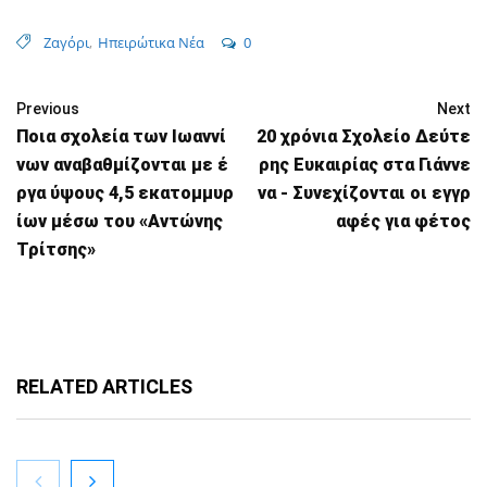
Ζαγόρι
,
Ηπειρώτικα Νέα
0
Previous
Next
Ποια σχολεία των Ιωαννί
20 χρόνια Σχολείο Δεύτε
νων αναβαθμίζονται με έ
ρης Ευκαιρίας στα Γιάννε
ργα ύψους 4,5 εκατομμυρ
να - Συνεχίζονται οι εγγρ
ίων μέσω του «Αντώνης
αφές για φέτος
Τρίτσης»
RELATED ARTICLES