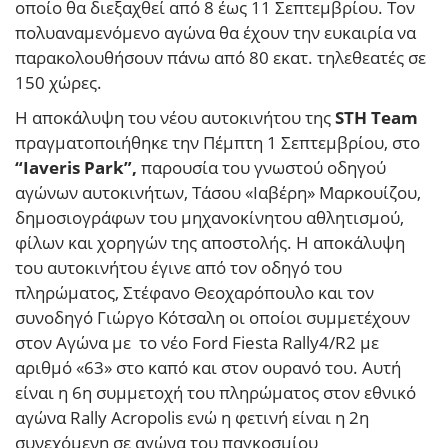
οποίο θα διεξαχθεί από 8 έως 11 Σεπτεμβρίου. Τον
πολυαναμενόμενο αγώνα θα έχουν την ευκαιρία να
παρακολουθήσουν πάνω από 80 εκατ. τηλεθεατές σε
150 χώρες.
Η αποκάλυψη του νέου αυτοκινήτου της
STH Team
πραγματοποιήθηκε την Πέμπτη 1 Σεπτεμβρίου, στο
“Iaveris Park”,
παρουσία του γνωστού οδηγού
αγώνων αυτοκινήτων, Τάσου «Ιαβέρη» Μαρκουίζου,
δημοσιογράφων του μηχανοκίνητου αθλητισμού,
φίλων και χορηγών της αποστολής.
Η αποκάλυψη
του αυτοκινήτου έγινε από τον οδηγό του
πληρώματος, Στέφανο Θεοχαρόπουλο και τον
συνοδηγό Γιώργο Κότσαλη οι οποίοι συμμετέχουν
στον Αγώνα με το νέο Ford Fiesta Rally4/R2 με
αριθμό «63» στο καπό και στον ουρανό του. Αυτή
είναι η 6η συμμετοχή του πληρώματος στον εθνικό
αγώνα Rally Acropolis ενώ η φετινή είναι η 2η
συνεχόμενη σε αγώνα του παγκοσμίου