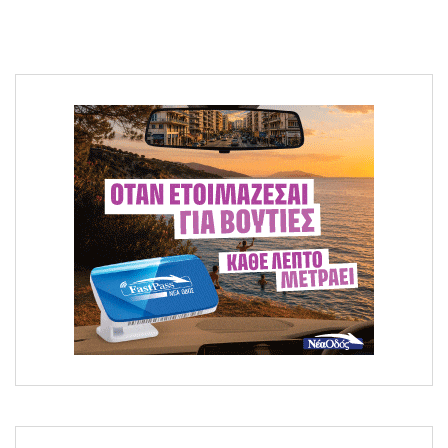
Μεγάλη φωτιά στο Κομπότι Άρτας