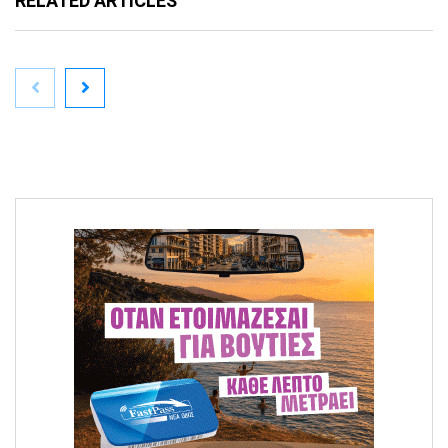
RELATED ARTICLES
Πέθανε σε ηλικία 70 ετών ο υφυπουργός
Περιβάλλοντος Νίκος Ταγαράς