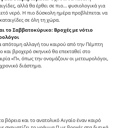
ιγίδες, αλλά θα έρθει σε πιο… φυσιολογικά για
ρκετό νερό. Η πιο δύσκολη ημέρα προβλέπεται να
καταιγίδες σε όλη τη χώρα.
αι το Σαββατοκύρικο: Βροχές με νότιο
ωρολόγοι
α απότομη αλλαγή του καιρού από την Πέμπτη
ο και βροχερό σκηνικό θα επεκταθεί στο
ιρία «Π», όπως την ονομάζουν οι μετεωρολόγοι,
 χρονικό διάστημα.
α βόρεια και το ανατολικό Αιγαίο έναν καιρό
ε σχηματίζει το γράμμα Π με βροχές στα δυτικά,