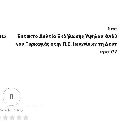
Next
 τω
Έκτακτο Δελτίο Εκδήλωσης Υψηλού Κινδύ
νου Πυρκαγιάς στην Π.Ε. Ιωαννίνων τη Δευτ
έρα 7/7
0
Article Rating