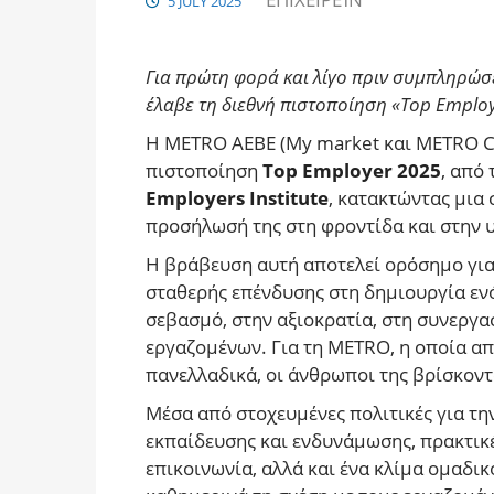
5 JULY 2025
Για πρώτη φορά και λίγο πριν συμπληρώσει
έλαβε τη διεθνή πιστοποίηση
«Top
Employ
Η METRO AEBE (My market και METRO Ca
πιστοποίηση
Top Employer 2025
, από
Employers Institute
, κατακτώντας μια
προσήλωσή της στη φροντίδα και στην 
Η βράβευση αυτή αποτελεί ορόσημο για 
σταθερής επένδυσης στη δημιουργία εν
σεβασμό, στην αξιοκρατία, στη συνεργασ
εργαζομένων. Για τη METRO, η οποία α
πανελλαδικά, οι άνθρωποι της βρίσκοντ
Μέσα από στοχευμένες πολιτικές για τ
εκπαίδευσης και ενδυνάμωσης, πρακτικέ
επικοινωνία, αλλά και ένα κλίμα ομαδικ