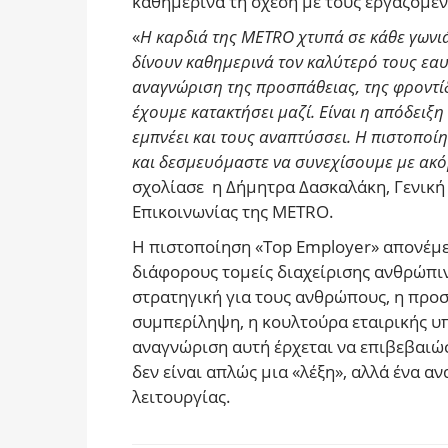
καθημερινά τη σχέση με τους εργαζομέν
«
Η καρδιά της METRO χτυπά σε κάθε γωνιά
δίνουν καθημερινά τον καλύτερό τους εαυτό
αναγνώριση της προσπάθειας, της φροντίδ
έχουμε κατακτήσει μαζί. Είναι η απόδειξη
εμπνέει και τους αναπτύσσει. Η πιστοποί
και δεσμευόμαστε να συνεχίσουμε με ακ
σχολίασε η Δήμητρα Δασκαλάκη, Γενική
Επικοινωνίας της METRO.
Η πιστοποίηση «Top Employer» απονέμε
διάφορους τομείς διαχείρισης ανθρώπιν
στρατηγική για τους ανθρώπους, η προσ
συμπερίληψη, η κουλτούρα εταιρικής υ
αναγνώριση αυτή έρχεται να επιβεβαιώ
δεν είναι απλώς μια «λέξη», αλλά ένα 
λειτουργίας.