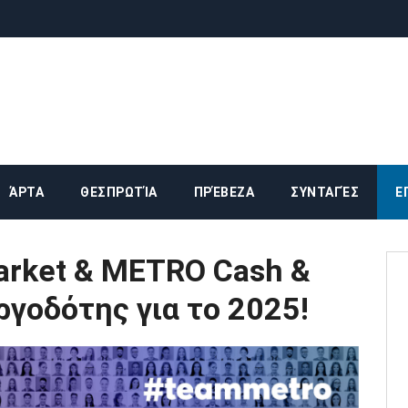
ΆΡΤΑ
ΘΕΣΠΡΩΤΊΑ
ΠΡΈΒΕΖΑ
ΣΥΝΤΑΓΈΣ
Ε
rket & METRO Cash &
ργοδότης για το 2025!