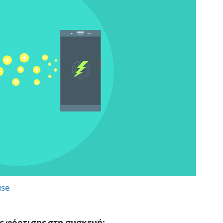
use
ς φόρτισης στη συσκευή;