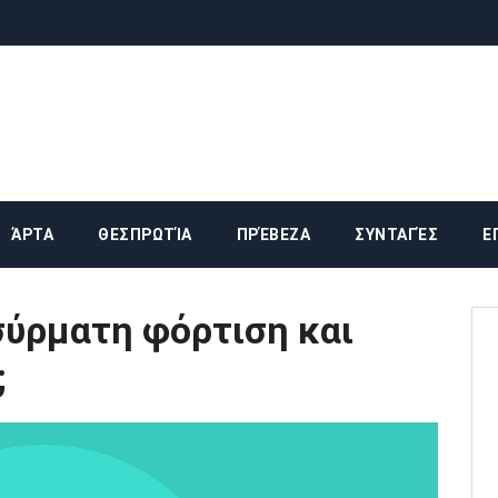
ΆΡΤΑ
ΘΕΣΠΡΩΤΊΑ
ΠΡΈΒΕΖΑ
ΣΥΝΤΑΓΈΣ
Ε
σύρματη φόρτιση και
;