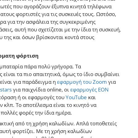
λωτές που αγοράζουν έξυπνα κινητά τηλέφωνα
ατους φορτιστές για τις συσκευές τους. Ωστόσο,
ρα για την ασφάλεια της συγκεκριμένης
σεις, αυτή που σχετίζεται με την ίδια τη συσκευή,
ου της και όσων βρίσκονται κοντά στους
ύρματη φόρτιση
 μπαταρία πάρα πολύ γρήγορα. Τα
 είναι τα πιο απαιτητικά, όμως το ίδιο συμβαίνει
 είναι για παράδειγμα η
εφαρμογή του Zoom
για
stars
για παιχνίδια online, οι
εφαρμογές EON
λεόραση ή οι εφαρμογές του
YouTube
και
ν κλπ. Το αποτέλεσμα είναι το κινητό να
 πολλές φορές την ίδια ημέρα.
ακτική από τη χρήση καλωδίων. Απλά τοποθετείς
 αυτή φορτίζει. Με τη χρήση καλωδίων