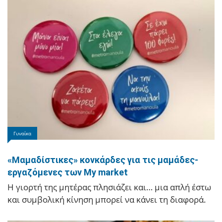
Ιωάννινα
Ο «Κατά Φαντασίαν Ασθενής» με τον Βλαδίμηρο
Κυριακίδη έρχεται στα Γιάννενα
Τετάρτη 15 Ιουλίου 2026 στις 21:30.
Γυναίκα
«Μαμαδίστικες» κονκάρδες για τις μαμάδες-
εργαζόμενες των My market
Η γιορτή της μητέρας πλησιάζει και… μια απλή έστω
και συμβολική κίνηση μπορεί να κάνει τη διαφορά.