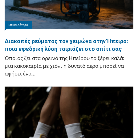
Η Καρυάτιδα! του Γιώργου Καπουτζίδη στα
Ιωάννινα
Η Καρυάτιδα!, η απολαυστική, ανελέητη κωμωδία
Επικαιρότητα
του Γιώργου Καπουτζίδη που ξεσήκωσε το κοινό με
το βιτριολικό της χιούμορ, το σπαρταριστό…
Διακοπές ρεύματος τον χειμώνα στην Ήπειρο:
ποια εφεδρική λύση ταιριάζει στο σπίτι σας
Όποιος ζει στα ορεινά της Ηπείρου το ξέρει καλά:
μια κακοκαιρία με χιόνι ή δυνατό αέρα μπορεί να
αφήσει ένα…
Ιωάννινα