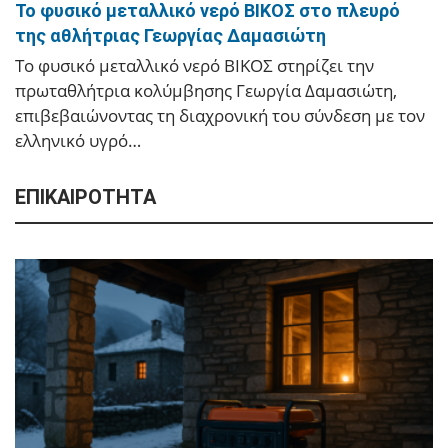
Μεγάλη φωτιά στο Κομπότι Άρτας
Το φυσικό μεταλλικό νερό ΒΙΚΟΣ στο πλευρό
της αθλήτριας Γεωργίας Δαμασιώτη
Φωτιά μεγάλης έκτασης έχει ξεσπάσει στην περιοχή
Το φυσικό μεταλλικό νερό ΒΙΚΟΣ στηρίζει την
του Κομποτίου Άρτας.
πρωταθλήτρια κολύμβησης Γεωργία Δαμασιώτη,
επιβεβαιώνοντας τη διαχρονική του σύνδεση με τον
ελληνικό υγρό…
ΕΠΙΚΑΙΡΟΤΗΤΑ
Ιωάννινα