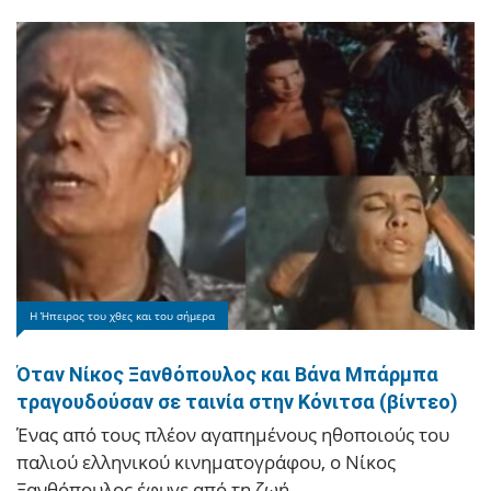
Ιωάννινα
Η Ήπειρος του χθες και του σήμερα
Όταν Νίκος Ξανθόπουλος και Βάνα Μπάρμπα
Συλλυπητήρια του Δήμου Ιωαννιτών για την
τραγουδούσαν σε ταινία στην Κόνιτσα (βίντεο)
απώλεια του Λάκη Χαλκιά
Ένας από τους πλέον αγαπημένους ηθοποιούς του
Ο Δήμος Ιωαννιτών εκφράζει τη βαθιά του θλίψη για
παλιού ελληνικού κινηματογράφου, ο Νίκος
την απώλεια του σπουδαίου Γιαννιώτη ερμηνευτή
Ξανθόπουλος έφυγε από τη ζωή.