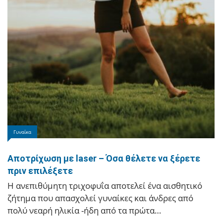
Ιωάννινα
Χορήγηση Επιδόματος Παραμεθορίου στους
Πυροσβέστες της Κόνιτσας και του Δελβινακίου
Ιδιαίτερα θετική εξέλιξη για τους άνδρες και τις
Γυναίκα
γυναίκες του Πυροσβεστικού Σώματος, που
υπηρετούν στη Κόνιτσα και στο Δελβινάκι,
Αποτρίχωση με laser – Όσα θέλετε να ξέρετε
χαρακτηρίζει…
πριν επιλέξετε
Η ανεπιθύμητη τριχοφυΐα αποτελεί ένα αισθητικό
ζήτημα που απασχολεί γυναίκες και άνδρες από
πολύ νεαρή ηλικία -ήδη από τα πρώτα…