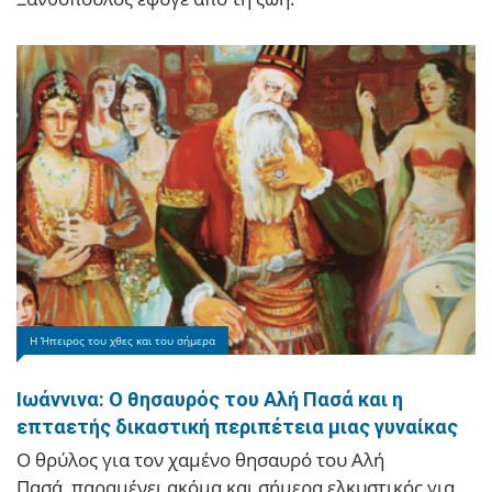
Λάκη Χαλκιά, ο οποίος έφυγε…
Η Ήπειρος του χθες και του σήμερα
Ιωάννινα
Ιωάννινα: Ο θησαυρός του Αλή Πασά και η
επταετής δικαστική περιπέτεια μιας γυναίκας
H Μελινα Ασλανιδου για πρωτη φορα στο
Ο θρύλος για τον χαμένο θησαυρό του Αλή
Zaravina Festival!
Πασά, παραμένει ακόμα και σήμερα ελκυστικός για