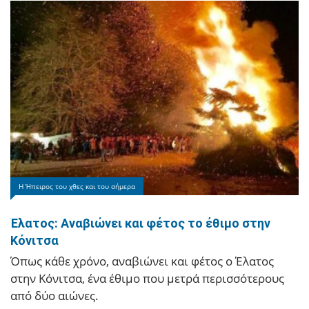
Ιωάννινα
Φωτιά στον Παρακάλαμο Ιωαννίνων
Η Ήπειρος του χθες και του σήμερα
Πυρκαγιά έχει ξεσπάσει σε χορτολιβαδική έκταση
Έλατος: Αναβιώνει και φέτος το έθιμο στην
στον Παρακάλαμο Δήμου Πωγωνίου.
Κόνιτσα
Όπως κάθε χρόνο, αναβιώνει και φέτος ο Έλατος
στην Κόνιτσα, ένα έθιμο που μετρά περισσότερους
από δύο αιώνες.