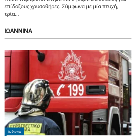
επίδοξους χρυσοθήρες. Σύμφωνα με μία πτυχή,
Λιμνη Ζαραβινας, Κυριακη 9 Αυγουστου 21.30
τρία…
ΙΩΑΝΝΙΝΑ
Ιωάννινα
Βανδαλισμοί και εκτεταμένες ζημιές στο 8ο ΓΕΛ
Ιωαννίνων
Ιωάννινα