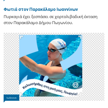
Σοβαρές ζημιές προκάλεσαν άγνωστοι στο 8ο Γενικό
Φωτιά στον Παρακάλαμο Ιωαννίνων
Λύκειο Ιωαννίνων, στο οποίο εισήλθαν κατά τις
Πυρκαγιά έχει ξεσπάσει σε χορτολιβαδική έκταση
νυχτερινές ώρες της 28ης Ιουλίου.
στον Παρακάλαμο Δήμου Πωγωνίου.
Άρτα
Ιωάννινα