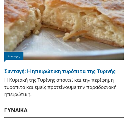
Ιωάννινα
Ο «Ρωμαίος και Ιουλιέτα» του Μποστ στα
Συνταγές
Ιωάννινα!
Την Τρίτη 29 Ιουλίου στο Θέατρο ΕΗΜ.
Συνταγή: Η ηπειρώτικη τυρόπιτα της Τυρινής
Η Κυριακή της Τυρίνης απαιτεί και την περίφημη
τυρόπιτα και εμείς προτείνουμε την παραδοσιακή
ηπειρώτικη.
ΓΥΝΑΙΚΑ