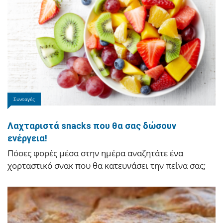
Ιωάννινα
Σε εξέλιξη επιχείρηση εντοπισμού 64χρονης
που αποπροσανατολίστηκε κοντά στη Ζαραβίνα
Σε εξέλιξη βρίσκεται επιχείρηση για τον εντοπισμό
μίας 64χρονης Ελληνίδας, η οποία
Συνταγές
αποπροσανατολίστηκε στην περιοχή ανάμεσα στη
Βήσσανη και τη…
Λαχταριστά snacks που θα σας δώσουν
ενέργεια!
Πόσες φορές μέσα στην ημέρα αναζητάτε ένα
χορταστικό σνακ που θα κατευνάσει την πείνα σας;